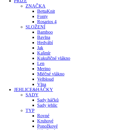
PŘÍZE
ZNAČKA
BettaKnit
Fonty
Rosarios 4
SLOŽENÍ
Bamboo
Bavlna
Hedvábí
Jak
Kašmír
Kukuřičné vlákno
Len
Merino
Mléčné vlákno
Velbloud
Vlna
JEHLICE&HÁČKY
SADY
Sady háčků
Sady jehlic
TYP
Rovné
Kruhové
Ponožkové