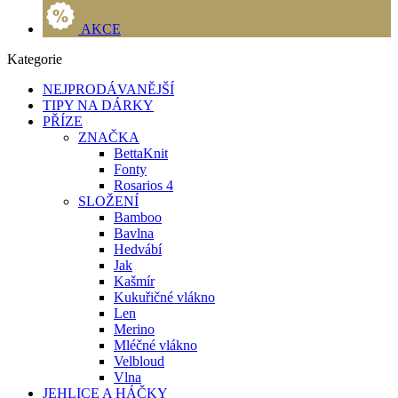
AKCE
Kategorie
NEJPRODÁVANĚJŠÍ
TIPY NA DÁRKY
PŘÍZE
ZNAČKA
BettaKnit
Fonty
Rosarios 4
SLOŽENÍ
Bamboo
Bavlna
Hedvábí
Jak
Kašmír
Kukuřičné vlákno
Len
Merino
Mléčné vlákno
Velbloud
Vlna
JEHLICE A HÁČKY