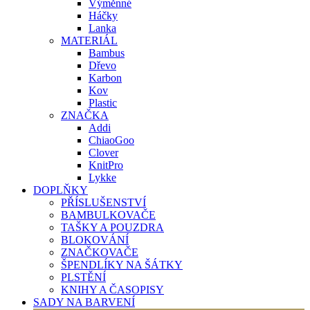
Výměnné
Háčky
Lanka
MATERIÁL
Bambus
Dřevo
Karbon
Kov
Plastic
ZNAČKA
Addi
ChiaoGoo
Clover
KnitPro
Lykke
DOPLŇKY
PŘÍSLUŠENSTVÍ
BAMBULKOVAČE
TAŠKY A POUZDRA
BLOKOVÁNÍ
ZNAČKOVAČE
ŠPENDLÍKY NA ŠÁTKY
PLSTĚNÍ
KNIHY A ČASOPISY
SADY NA BARVENÍ