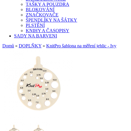
TAŠKY A POUZDRA
BLOKOVÁNÍ
ZNAČKOVAČE
ŠPENDLÍKY NA ŠÁTKY
PLSTĚNÍ
KNIHY A ČASOPISY
SADY NA BARVENI
Domů
»
DOPLŇKY
»
KnitPro šablona na měření jehlic - Ivy