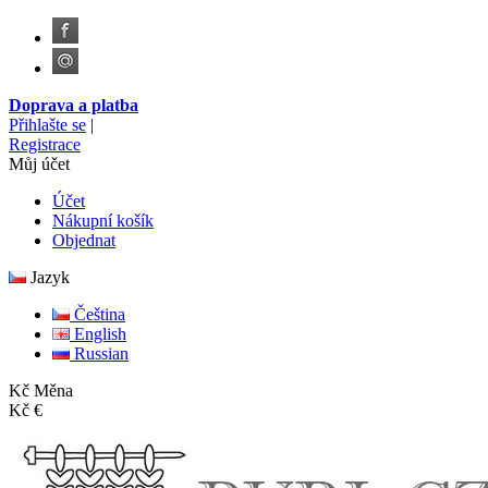
Doprava a platba
Přihlašte se
|
Registrace
Můj účet
Účet
Nákupní košík
Objednat
Jazyk
Čeština
English
Russian
Kč
Měna
Kč
€