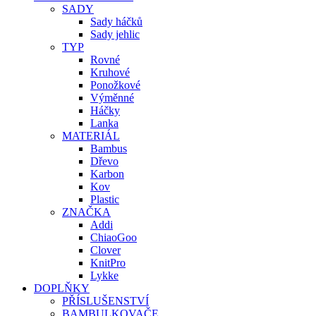
SADY
Sady háčků
Sady jehlic
TYP
Rovné
Kruhové
Ponožkové
Výměnné
Háčky
Lanka
MATERIÁL
Bambus
Dřevo
Karbon
Kov
Plastic
ZNAČKA
Addi
ChiaoGoo
Clover
KnitPro
Lykke
DOPLŇKY
PŘÍSLUŠENSTVÍ
BAMBULKOVAČE