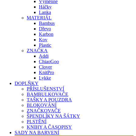
Výměnné
Háčky
Lanka
MATERIÁL
Bambus
Dřevo
Karbon
Kov
Plastic
ZNAČKA
Addi
ChiaoGoo
Clover
KnitPro
Lykke
DOPLŇKY
PŘÍSLUŠENSTVÍ
BAMBULKOVAČE
TAŠKY A POUZDRA
BLOKOVÁNÍ
ZNAČKOVAČE
ŠPENDLÍKY NA ŠÁTKY
PLSTĚNÍ
KNIHY A ČASOPISY
SADY NA BARVENÍ