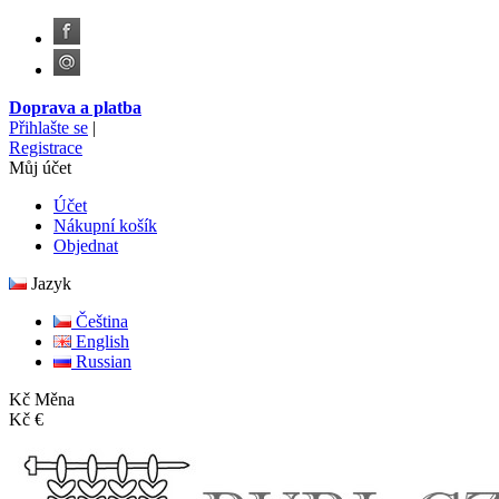
Doprava a platba
Přihlašte se
|
Registrace
Můj účet
Účet
Nákupní košík
Objednat
Jazyk
Čeština
English
Russian
Kč
Měna
Kč
€