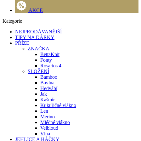
AKCE
Kategorie
NEJPRODÁVANĚJŠÍ
TIPY NA DÁRKY
PŘÍZE
ZNAČKA
BettaKnit
Fonty
Rosarios 4
SLOŽENÍ
Bamboo
Bavlna
Hedvábí
Jak
Kašmír
Kukuřičné vlákno
Len
Merino
Mléčné vlákno
Velbloud
Vlna
JEHLICE A HÁČKY