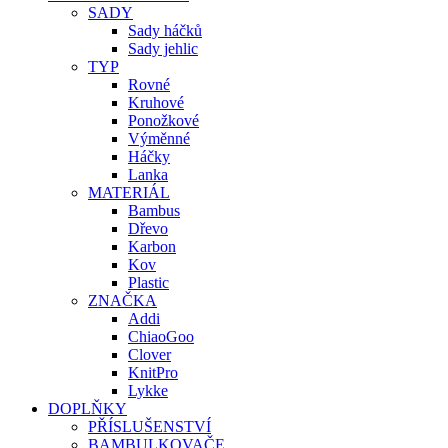
SADY
Sady háčků
Sady jehlic
TYP
Rovné
Kruhové
Ponožkové
Výměnné
Háčky
Lanka
MATERIÁL
Bambus
Dřevo
Karbon
Kov
Plastic
ZNAČKA
Addi
ChiaoGoo
Clover
KnitPro
Lykke
DOPLŇKY
PŘÍSLUŠENSTVÍ
BAMBULKOVAČE