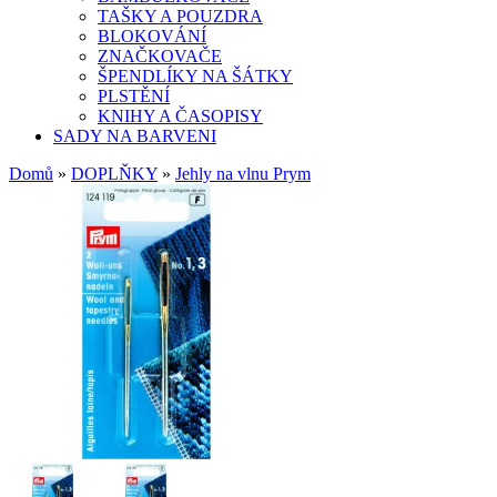
TAŠKY A POUZDRA
BLOKOVÁNÍ
ZNAČKOVAČE
ŠPENDLÍKY NA ŠÁTKY
PLSTĚNÍ
KNIHY A ČASOPISY
SADY NA BARVENI
Domů
»
DOPLŇKY
»
Jehly na vlnu Prym