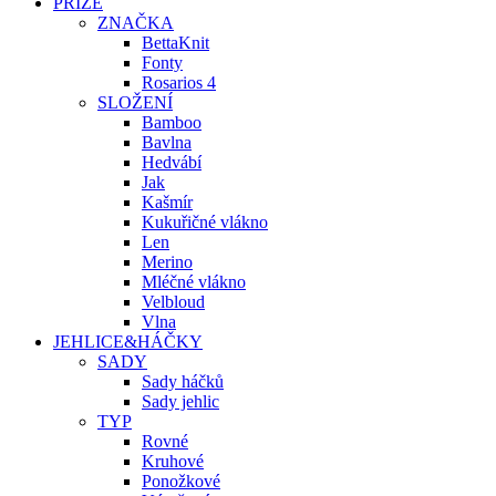
PŘÍZE
ZNAČKA
BettaKnit
Fonty
Rosarios 4
SLOŽENÍ
Bamboo
Bavlna
Hedvábí
Jak
Kašmír
Kukuřičné vlákno
Len
Merino
Mléčné vlákno
Velbloud
Vlna
JEHLICE&HÁČKY
SADY
Sady háčků
Sady jehlic
TYP
Rovné
Kruhové
Ponožkové