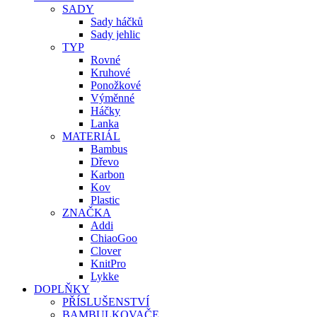
SADY
Sady háčků
Sady jehlic
TYP
Rovné
Kruhové
Ponožkové
Výměnné
Háčky
Lanka
MATERIÁL
Bambus
Dřevo
Karbon
Kov
Plastic
ZNAČKA
Addi
ChiaoGoo
Clover
KnitPro
Lykke
DOPLŇKY
PŘÍSLUŠENSTVÍ
BAMBULKOVAČE