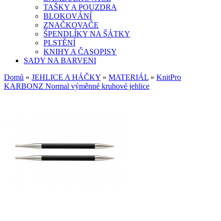
TAŠKY A POUZDRA
BLOKOVÁNÍ
ZNAČKOVAČE
ŠPENDLÍKY NA ŠÁTKY
PLSTĚNÍ
KNIHY A ČASOPISY
SADY NA BARVENI
Domů
»
JEHLICE A HÁČKY
»
MATERIÁL
»
KnitPro
KARBONZ Normal výměnné kruhové jehlice