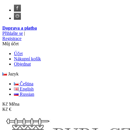
Doprava a platba
Přihlašte se
|
Registrace
Můj účet
Účet
Nákupní košík
Objednat
Jazyk
Čeština
English
Russian
Kč
Měna
Kč
€