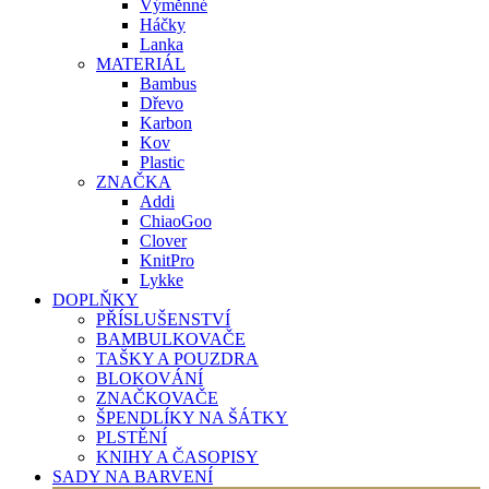
Výměnné
Háčky
Lanka
MATERIÁL
Bambus
Dřevo
Karbon
Kov
Plastic
ZNAČKA
Addi
ChiaoGoo
Clover
KnitPro
Lykke
DOPLŇKY
PŘÍSLUŠENSTVÍ
BAMBULKOVAČE
TAŠKY A POUZDRA
BLOKOVÁNÍ
ZNAČKOVAČE
ŠPENDLÍKY NA ŠÁTKY
PLSTĚNÍ
KNIHY A ČASOPISY
SADY NA BARVENÍ