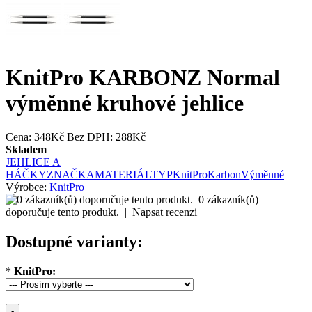
KnitPro KARBONZ Normal
výměnné kruhové jehlice
Cena:
348Kč
Bez DPH: 288Kč
Skladem
JEHLICE A
HÁČKY
ZNAČKA
MATERIÁL
TYP
KnitPro
Karbon
Výměnné
Výrobce:
KnitPro
0 zákazník(ů)
doporučuje tento produkt.
|
Napsat recenzi
Dostupné varianty:
*
KnitPro: