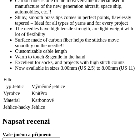
Carbon fiber is one of the most versatile material used in
manufacture of the new generation aircraft, space ship,
automobiles, etc.!!
Shiny, smooth brass tips comes in perfect points, flawlessly
tapered – Ideal for all types of yarns and for every project
The needles have high tensile strength, are light weight with
lot of flexibility
Surface made of carbon fiber helps the stitches move
smoothly on the needle!!
Customizable cable length
Warm to touch & gentle in the hand
Excellent for socks, and projects with high stitch counts
Now available in sizes 3.00mm (US 2.5) to 8.00mm (US 11)
Filtr
Typ Jehlic
Výměnné jehlice
Vyrobce
KnitPro
Material
Karbonové
Jehlice-hacky
Jehlice
Napsat recenzi
Vaše jméno a příjmení: