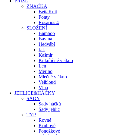
PŘÍZE
ZNAČKA
BettaKnit
Fonty
Rosarios 4
SLOŽENÍ
Bamboo
Bavlna
Hedvábí
Jak
Kašmír
Kukuřičné vlákno
Len
Merino
Mléčné vlákno
Velbloud
Vlna
JEHLICE&HÁČKY
SADY
Sady háčků
Sady jehlic
TYP
Rovné
Kruhové
Ponožkové