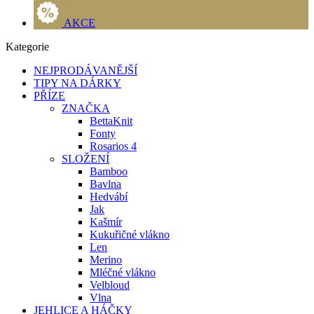
AKCE
Kategorie
NEJPRODÁVANĚJŠÍ
TIPY NA DÁRKY
PŘÍZE
ZNAČKA
BettaKnit
Fonty
Rosarios 4
SLOŽENÍ
Bamboo
Bavlna
Hedvábí
Jak
Kašmír
Kukuřičné vlákno
Len
Merino
Mléčné vlákno
Velbloud
Vlna
JEHLICE A HÁČKY