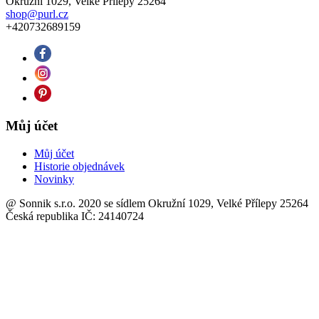
Okružní 1029, Velké Přílepy 25264
shop@purl.cz
+420732689159
Můj účet
Můj účet
Historie objednávek
Novinky
@ Sonnik s.r.o. 2020 se sídlem Okružní 1029, Velké Přílepy 25264
Česká republika IČ: 24140724